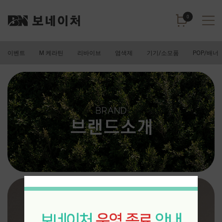
0
이벤트
M 케라틴
리바이브
염색제
기기/소모품
POP/배너